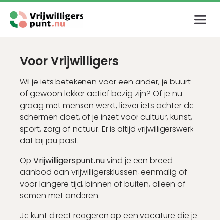
Inloggen
Voor Vrijwilligers
E-mailadres
Wil je iets betekenen voor een ander, je buurt
of gewoon lekker actief bezig zijn? Of je nu
graag met mensen werkt, liever iets achter de
Wachtwoord
schermen doet, of je inzet voor cultuur, kunst,
sport, zorg of natuur. Er is altijd vrijwilligerswerk
dat bij jou past.
Login
Op
Vrijwilligerspunt.nu
vind je een breed
aanbod aan vrijwilligersklussen, eenmalig of
voor langere tijd, binnen of buiten, alleen of
Wachtwoord vergeten?
samen met anderen.
Je kunt direct reageren op een vacature die je