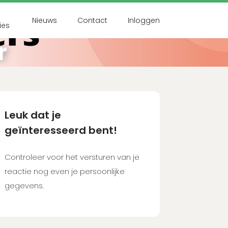
Nieuws
Contact
Inloggen
ies
r
nt?
nuten in!
count aanmaken
Leuk dat je
geïnteresseerd bent!
Controleer voor het versturen van je
reactie nog even je persoonlijke
gegevens.