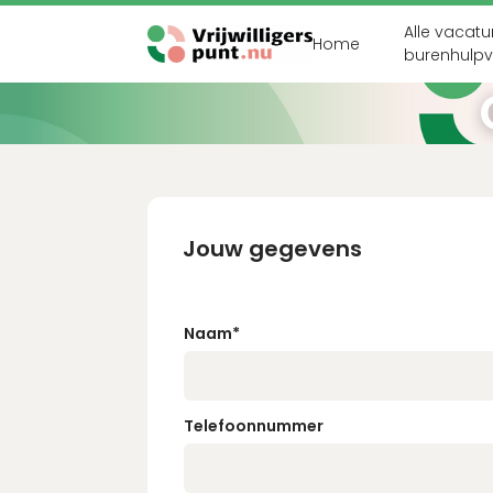
Alle vacatu
Home
burenhulp
Inloggen
E-mailadres
Jouw gegevens
Wachtwoord
Naam
*
Login
Telefoonnummer