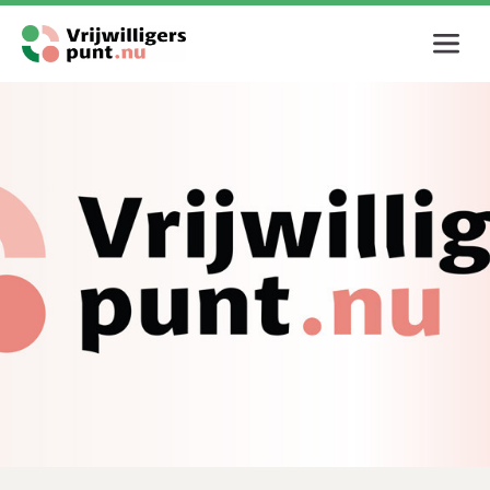
Inloggen
E-mailadres
Wachtwoord
Login
Wachtwoord vergeten?